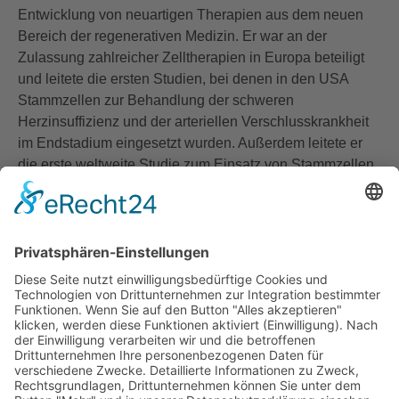
Entwicklung von neuartigen Therapien aus dem neuen
Bereich der regenerativen Medizin. Er war an der
Zulassung zahlreicher Zelltherapien in Europa beteiligt
und leitete die ersten Studien, bei denen in den USA
Stammzellen zur Behandlung der schweren
Herzinsuffizienz und der arteriellen Verschlusskrankheit
im Endstadium eingesetzt wurden. Außerdem leitete er
die erste weltweite Studie zum Einsatz von Stammzellen,
die von einem pharmazeutischen Großunternehmen
durchgeführt wurde. Seit Ende 2003 baut er zusammen
mit seinen Mitstreitern den Forstbetrieb auf. Auch auf
diesem Gebiet sind seine Lieblingsthemen Nachhaltigkeit
und Regeneration.
Forstbetrieb Burchardt
Bauernreihe 9
17153 Kittendorf